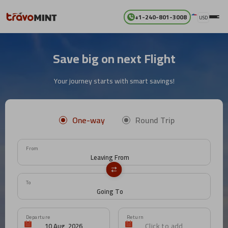
+1-240-801-3008
USD
Save big on next Flight
Your journey starts with smart savings!
One-way
Round Trip
From
To
Departure
Return