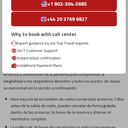
Después de completar los pasos mencionados anteriormente,
+1 802-304-5685
recibirás un mensaje de confirmación junto con los detalles de
vuelo a través de un correo electrónico o texto.
+44 20 3769 6827
Las Políticas para Cancelar / Cambiar un Vuelo de
Why to book with call center
Qatar Airways
Expert guidance by our Top Travel experts
Después de realizar una reserva de vuelo con Qatar Airways, hay
24/7 Customer Support
tiempo cuando los pasajeros necesitan a cancelar o cambiar sus
Instant ticket confirmation
itinerarios de viaje debido a las circunstancias imprevistas. Por lo
Installment Payment Plans
tanto, bajo tal situación, lo es necesario que tengas en cuenta los
términos y condiciones de la aerolínea para comprender la
elegibilidad o los respectivos derechos y todos los puntos de claves
se mencionan en la sección a continuación:
Para mayoría de los boletos de vuelos comprados al menos 7 días
antes de la salida de vuelo, puedes cancelar de forma gratuita
dentro de las primeras 24 horas de la reserva y obtener el
reembolso completo.
La política de 24 horas de cancelación no aplica a las reservas