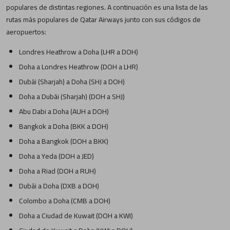
populares de distintas regiones. A continuación es una lista de las
rutas más populares de Qatar Airways junto con sus códigos de
aeropuertos:
Londres Heathrow a Doha (LHR a DOH)
Doha a Londres Heathrow (DOH a LHR)
Dubái (Sharjah) a Doha (SHJ a DOH)
Doha a Dubái (Sharjah) (DOH a SHJ)
Abu Dabi a Doha (AUH a DOH)
Bangkok a Doha (BKK a DOH)
Doha a Bangkok (DOH a BKK)
Doha a Yeda (DOH a JED)
Doha a Riad (DOH a RUH)
Dubái a Doha (DXB a DOH)
Colombo a Doha (CMB a DOH)
Doha a Ciudad de Kuwait (DOH a KWI)