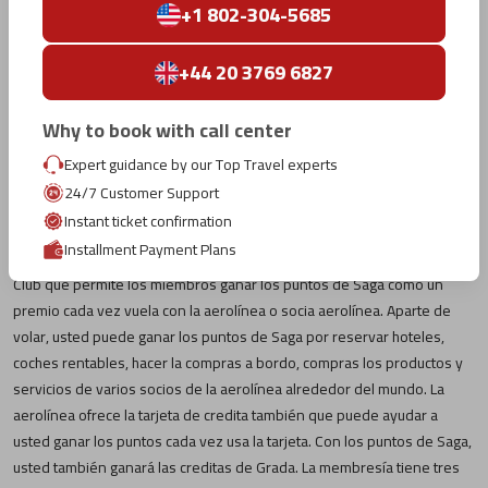
+1 802-304-5685
Para cambiar el vuelo, continúa con el proceso por entrar detalles
nuevos
+44 20 3769 6827
Paga la tarifa de cancelación o cambio de vuelo y continua con el
proceso por seguir las instrucciones muestra en la página
Why to book with call center
Icelandair enviará el mensaje de confirmación de cambio o
Expert guidance by our Top Travel experts
cancelación una vez el proceso es completado
24/7 Customer Support
La programa de lealtad de Icelandair
Instant ticket confirmation
Installment Payment Plans
Icelandair tiene el programa de lealtad que es conocido como Saga
Club que permite los miembros ganar los puntos de Saga como un
premio cada vez vuela con la aerolínea o socia aerolínea. Aparte de
volar, usted puede ganar los puntos de Saga por reservar hoteles,
coches rentables, hacer la compras a bordo, compras los productos y
servicios de varios socios de la aerolínea alrededor del mundo. La
aerolínea ofrece la tarjeta de credita también que puede ayudar a
usted ganar los puntos cada vez usa la tarjeta. Con los puntos de Saga,
usted también ganará las creditas de Grada. La membresía tiene tres