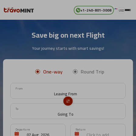
+1-240-801-3008
USD
Save big on next Flight
Your journey starts with smart savings!
One-way
Round Trip
From
To
Departure
Return